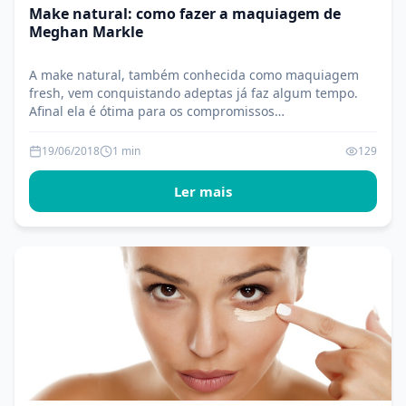
Make natural: como fazer a maquiagem de
Meghan Markle
A make natural, também conhecida como maquiagem
fresh, vem conquistando adeptas já faz algum tempo.
Afinal ela é ótima para os compromissos…
19/06/2018
1 min
129
Ler mais