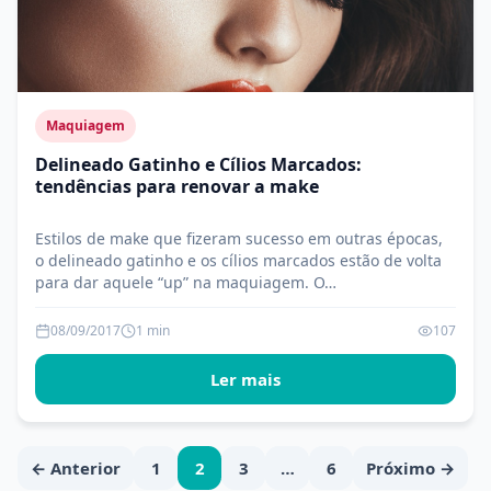
Maquiagem
Delineado Gatinho e Cílios Marcados:
tendências para renovar a make
Estilos de make que fizeram sucesso em outras épocas,
o delineado gatinho e os cílios marcados estão de volta
para dar aquele “up” na maquiagem. O…
08/09/2017
1 min
107
Ler mais
Paginação
← Anterior
1
2
3
…
6
Próximo →