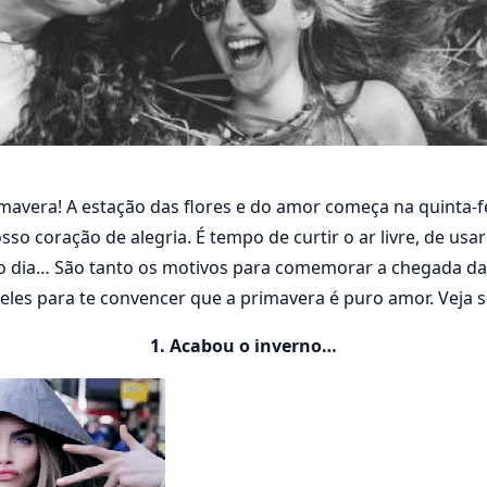
mavera! A estação das flores e do amor começa na quinta-feir
IVOS PARA AMAR A
so coração de alegria. É tempo de curtir o ar livre, de usar
VERA
o dia… São tanto os motivos para comemorar a chegada da
deles para te convencer que a primavera é puro amor. Veja s
16
1 min de leitura
91 visualizações
1. Acabou o inverno…