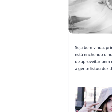
Sem categoria
Seja bem-vinda, pri
10 MOT
está enchendo o nos
PRIMA
de aproveitar bem 
a gente listou dez 
16 de setembro de 20