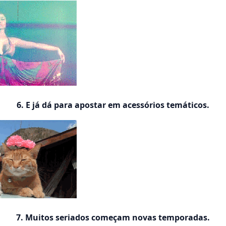
6. E já dá para apostar em acessórios temáticos.
7. Muitos seriados começam novas temporadas.