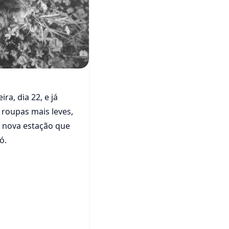
a, dia 22, e já
 roupas mais leves,
 nova estação que
ó.