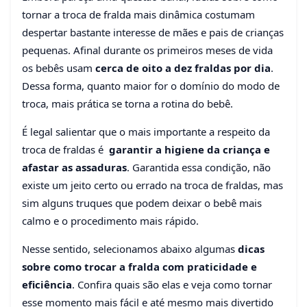
tornar a troca de fralda mais dinâmica costumam
7 dicas para trocar a fralda
despertar bastante interesse de mães e pais de crianças
do bebê com praticidade
pequenas. Afinal durante os primeiros meses de vida
06 de outubro de 2020
6 min de leitura
os bebês usam
cerca de oito a dez fraldas por dia
.
114 visualizações
Dessa forma, quanto maior for o domínio do modo de
troca, mais prática se torna a rotina do bebê.
É legal salientar que o mais importante a respeito da
troca de fraldas é
garantir a higiene da criança e
afastar as assaduras
. Garantida essa condição, não
existe um jeito certo ou errado na troca de fraldas, mas
sim alguns truques que podem deixar o bebê mais
calmo e o procedimento mais rápido.
Nesse sentido, selecionamos abaixo algumas
dicas
sobre como trocar a fralda com praticidade e
eficiência
. Confira quais são elas e veja como tornar
esse momento mais fácil e até mesmo mais divertido