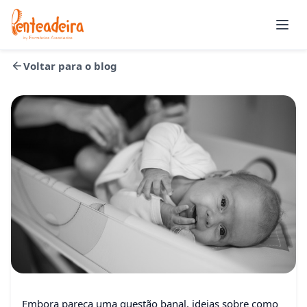
Abrir
Voltar para o blog
Pais e Filhos
Embora pareça uma questão banal, ideias sobre como