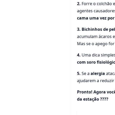
2.
Forre o colchão e
agentes causadores
cama uma vez por
3.
Bichinhos de pel
acumulam ácaros e 
Mas se o apego for
4.
Uma dica simples,
com soro fisiológi
5.
Se a
alergia
atac
ajudarem a reduzir 
Pronto! Agora você
da estação ????