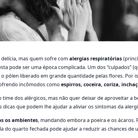
delícia, mas quem sofre com
alergias respiratórias
(princ
TRUQUES PARA ALIVIAR
 esta pode ser uma época complicada. Um dos “culpados” (qu
AS ALÉRGICOS NA PRI
é o pólen liberado em grande quantidade pelas flores. Por 
sofrendo incômodos como
espirros, coceira, coriza, inchaç
16
2 min de leitura
105 visualizações
o time dos alérgicos, mas não quer deixar de aproveitar a b
dicas que podem lhe ajudar a aliviar os sintomas da alergi
s os ambientes
, mandando embora a poeira e os ácaros. P
ela do quarto fechada pode ajudar a reduzir as chances de u