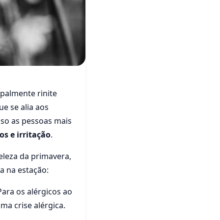
ipalmente rinite
 OS
e se alia aos
MAVERA
isso as pessoas mais
os e irritação
.
eleza da primavera,
a na estação:
ara os alérgicos ao
ma crise alérgica.