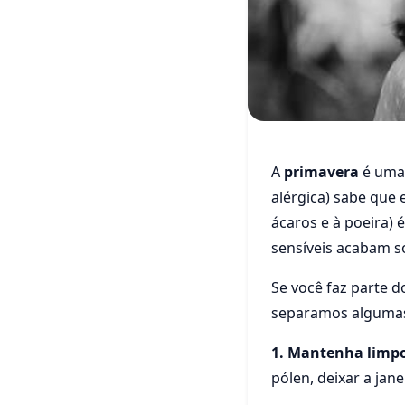
Saúde
A
primavera
é uma 
CINCO 
alérgica) sabe que
SINTOM
ácaros e à poeira) 
sensíveis acabam 
22 de setembro de 20
Se você faz parte d
separamos algumas 
1.
Mantenha limpo
pólen, deixar a jan