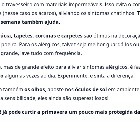
 o travesseiro com materiais impermeáveis. Isso evita o co
 (nesse caso os ácaros), aliviando os sintomas chatinhos.
T
 semana também ajuda.
úcia, tapetes, cortinas e carpetes
são ótimos na decoraçã
poeira. Para os alérgicos, talvez seja melhor guardá-los o
 grande, lave tudo com frequência.
 mas de grande efeito para aliviar sintomas alérgicos, é fa
co
algumas vezes ao dia. Experimente, e sinta a diferença.
a também
os olhos
, aposte nos
óculos de sol
em ambientes
a sensibilidade, eles ainda são superestilosos!
 já pode curtir a primavera um pouco mais protegida das