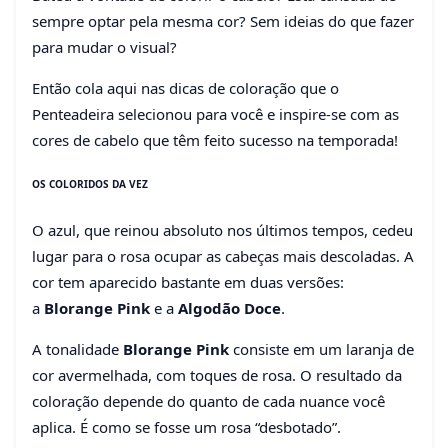
sempre optar pela mesma cor? Sem ideias do que fazer
Coloração: conheça os tons
para mudar o visual?
que são sucesso na
temporada
Então cola aqui nas dicas de coloração que o
Penteadeira selecionou para você e inspire-se com as
25 de outubro de 2017
3 min de leitura
cores de cabelo que têm feito sucesso na temporada!
98 visualizações
OS COLORIDOS DA VEZ
O azul, que reinou absoluto nos últimos tempos, cedeu
lugar para o rosa ocupar as cabeças mais descoladas. A
cor tem aparecido bastante em duas versões:
a
Blorange Pink
e a
Algodão Doce
.
A tonalidade
Blorange Pink
consiste em um laranja de
cor avermelhada, com toques de rosa. O resultado da
coloração depende do quanto de cada nuance você
aplica. É como se fosse um rosa “desbotado”.