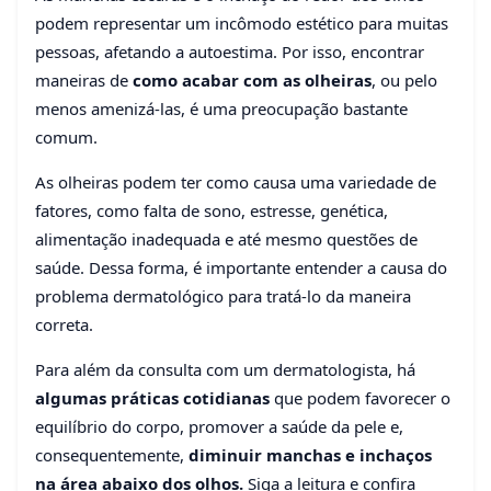
podem representar um incômodo estético para muitas
Como acabar com as
pessoas, afetando a autoestima. Por isso, encontrar
olheiras? Veja dicas para
maneiras de
como acabar com as olheiras
, ou pelo
reduzir manchas e inchaço
menos amenizá-las, é uma preocupação bastante
na região dos olhos
comum.
22 de março de 2024
4 min de leitura
As olheiras podem ter como causa uma variedade de
111 visualizações
fatores, como falta de sono, estresse, genética,
alimentação inadequada e até mesmo questões de
saúde. Dessa forma, é importante entender a causa do
problema dermatológico para tratá-lo da maneira
correta.
Para além da consulta com um dermatologista, há
algumas práticas cotidianas
que podem favorecer o
equilíbrio do corpo, promover a saúde da pele e,
consequentemente,
diminuir manchas e inchaços
na área abaixo dos olhos.
Siga a leitura e confira