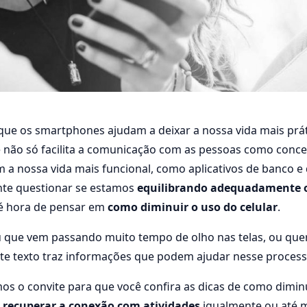
que os smartphones ajudam a deixar a nossa vida mais prá
ssa tempo demais nas t
le não só facilita a comunicação com as pessoas como conce
cas de como diminuir o 
 a nossa vida mais funcional, como aplicativos de banco e
nte questionar se estamos
equilibrando adequadamente o
é hora de pensar em
como diminuir o uso do celular
.
u que vem passando muito tempo de olho nas telas, ou quer
23
5 min de leitura
123 visualizações
ste texto traz informações que podem ajudar nesse process
s o convite para que você confira as dicas de como diminu
a
recuperar a conexão com atividades
igualmente ou até m