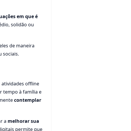
tuações em que é
édio, solidão ou
 eles de maneira
 sociais.
 atividades offline
r tempo à família e
esmente
contemplar
ar a
melhorar sua
digitais permite que