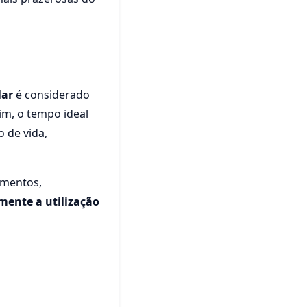
lar
é considerado
im, o tempo ideal
o de vida,
amentos,
mente a utilização