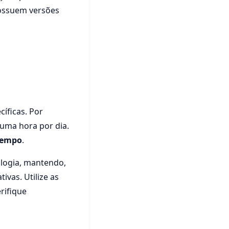
ossuem versões
íficas. Por
uma hora por dia.
tempo
.
ologia, mantendo,
ivas. Utilize as
rifique