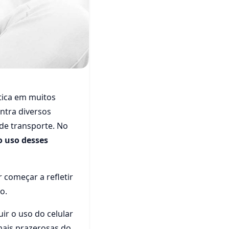
tica em muitos
elas?
ntra diversos
uso do
 de transporte. No
 uso desses
 começar a refletir
o.
ir o uso do celular
ais prazerosas do