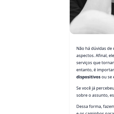
Bem-estar
Não há dúvidas de 
Você pa
aspectos. Afinal, e
Veja di
serviços que tornam
entanto, é importa
celular!
dispositivos
ou se 
Se você já percebe
06 de setembro de 20
sobre o assunto, e
Dessa forma, fazemo
e os caminhos par