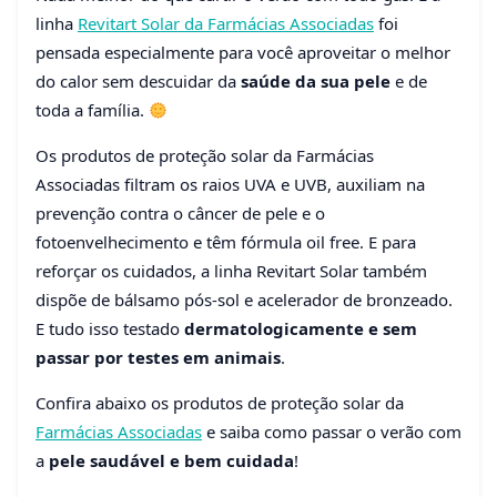
linha
Revitart Solar da Farmácias Associadas
foi
Linha Revitart Solar:
pensada especialmente para você aproveitar o melhor
conheça a proteção solar
do calor sem descuidar da
saúde da sua pele
e de
da Farmácias Associadas
toda a família.
02 de novembro de 2022
4 min de leitura
Os produtos de proteção solar da Farmácias
105 visualizações
Associadas filtram os raios UVA e UVB, auxiliam na
prevenção contra o câncer de pele e o
fotoenvelhecimento e têm fórmula oil free. E para
reforçar os cuidados, a linha Revitart Solar também
dispõe de bálsamo pós-sol e acelerador de bronzeado.
E tudo isso testado
dermatologicamente e sem
passar por testes em animais
.
Confira abaixo os produtos de proteção solar da
Farmácias Associadas
e saiba como passar o verão com
a
pele saudável e bem cuidada
!