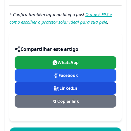
* Confira também aqui no blog o post
O que é FPS e
como escolher o protetor solar ideal para sua pele
.
Compartilhar este artigo
WhatsApp
Facebook
LinkedIn
⧉
Copiar link