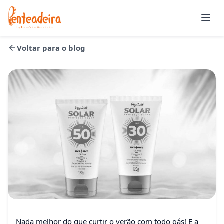
Abrir
Voltar para o blog
Saúde
Nada melhor do que curtir o verão com todo gás! E a