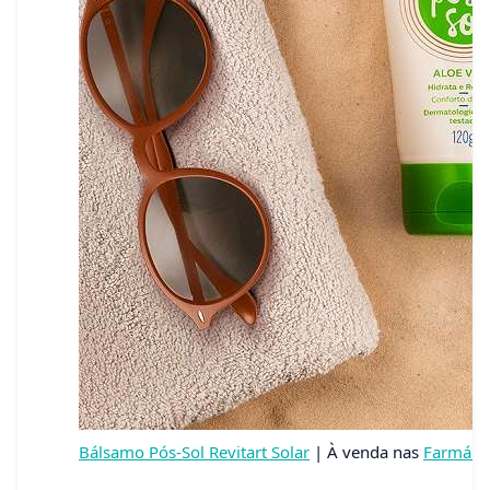
Bálsamo Pós-Sol Revitart Solar
| À venda nas
Farmácia