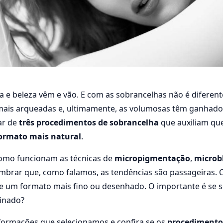
e beleza vêm e vão. E com as sobrancelhas não é diferente:
mentos de sobrancelha:
 mais arqueadas e, ultimamente, as volumosas têm ganhado 
que estão em alta
ar de
três procedimentos de sobrancelha
que auxiliam qu
ormato mais natural
.
4 min de leitura
104 visualizações
como funcionam as técnicas de
micropigmentação
,
microb
lembrar que, como falamos, as tendências são passageiras. O
e um formato mais fino ou desenhado. O importante é se 
binado?
informações que selecionamos e confira se os
procedimento