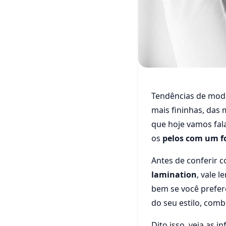
Beleza
Tendências de moda 
Procedi
mais fininhas, das
opções 
que hoje vamos fal
os
pelos com um f
22 de março de 2022
Antes de conferir 
lamination
, vale 
bem se você prefer
do seu estilo, com
Dito isso, veja as 