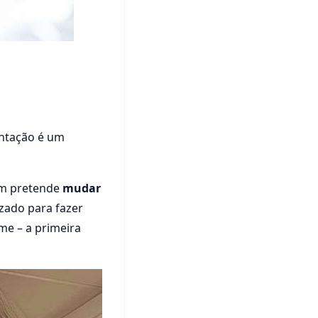
ntação é um
uem pretende
mudar
izado para fazer
me – a primeira