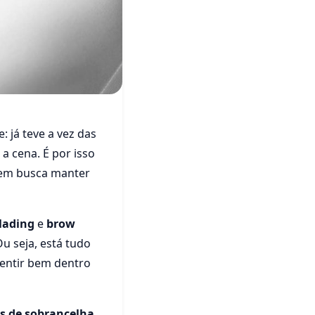
 já teve a vez das
 veja 3
a cena. É por isso
em busca manter
lading
e
brow
u seja, está tudo
sentir bem dentro
s de sobrancelha