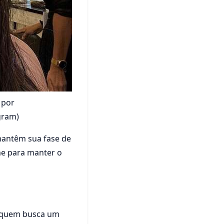
a por
gram)
mantêm sua fase de
me para manter o
a quem busca um