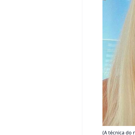
(
A técnica do 