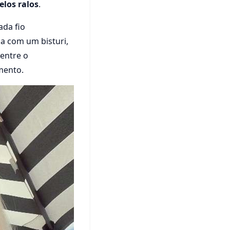
elos ralos
.
ada fio
da com um bisturi,
 entre o
mento.