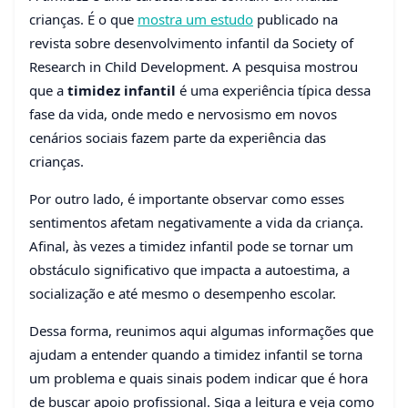
crianças. É o que
mostra um estudo
publicado na
A timidez infantil é um
revista sobre desenvolvimento infantil da Society of
problema? Descubra
Research in Child Development. A pesquisa mostrou
quando é hora de buscar
que a
timidez infantil
é uma experiência típica dessa
apoio profissional
fase da vida, onde medo e nervosismo em novos
cenários sociais fazem parte da experiência das
24 de setembro de 2024
6 min de leitura
122 visualizações
crianças.
Por outro lado, é importante observar como esses
sentimentos afetam negativamente a vida da criança.
Afinal, às vezes a timidez infantil pode se tornar um
obstáculo significativo que impacta a autoestima, a
socialização e até mesmo o desempenho escolar.
Dessa forma, reunimos aqui algumas informações que
ajudam a entender quando a timidez infantil se torna
um problema e quais sinais podem indicar que é hora
de buscar apoio profissional. Siga a leitura e veja como